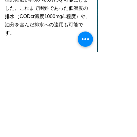
した。これまで困難であった低濃度の
排水（CODcr濃度1000mg/L程度）や、
油分を含んだ排水への適用も可能で
す。
用途
電子産業、化学・素材・機械、食品・
飲料
有機物（BOD、COD）処理
お気軽にお問い合わせください。