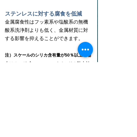
ステンレスに対する腐食を低減
金属腐食性はフッ素系や塩酸系の無機
酸系洗浄剤よりも低く、金属材質に対
する影響を抑えることができます。
注）スケールのシリカ含有量が50％以上の場
合はオルガゾールSD-01によるシリカ除去効
果は低下します。　　　　　　この場合はオ
ルガゾールSC（フッ化物含有洗浄剤）をご
使用ください。
お気軽にお問い合わせください。